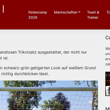
 |
Feriencamp
Mannschaften
Team &
Tu
2026
Trainer
C
Wi
ndiosen Trikotsatz ausgestattet, der nicht nur
un
 ist.
er
za
nem schwarz-grün getigerten Look auf weißem Grund
richtig durchblicken lässt.
M