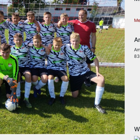
Me
An
Am
83
W